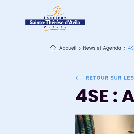
Passer
au
contenu
Accueil
News et Agenda
4S
RETOUR SUR LES
4SE : 