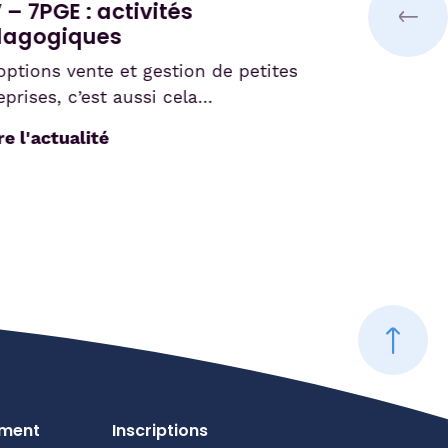
 7PGE : activités
STA éco
gogiques
En tant q
tions vente et gestion de petites
STA célèbr
ises, c’est aussi cela…
vivre ense
l'actualité
Lire l'a
ement
Inscriptions