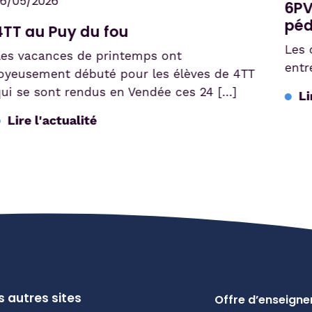
05/2026
6PV –
péda
T au Puy du fou
Les op
 vacances de printemps ont
entrepr
eusement débuté pour les élèves de 4TT
 se sont rendus en Vendée ces 24 […]
Lire 
ire l'actualité
 autres sites
Offre d’enseign