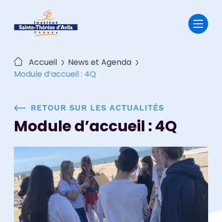
Passer
au
contenu
Accueil
News et Agenda
Module d’accueil : 4Q
RETOUR SUR LES ACTUALITÉS
Module d’accueil : 4Q